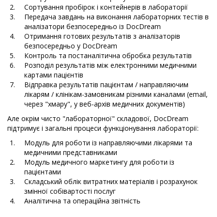
Сортування пробірок і контейнерів в лабораторії
Передача завдань на виконання лабораторних тестів в
аналізатори безпосередньо із DocDream
Отримання готових результатів з аналізаторів
безпосередньо у DocDream
Контроль та постаналітична обробка результатів
Розподіл результатів між електронними медичними
картами пацієнтів
Відправка результатів пацієнтам / направляючим
лікарям / клінікам-замовникам різними каналами (email,
через "хмару", у веб-архів медичних документів)
Але окрім чисто "лабораторної" складової, DocDream
підтримує і загальні процеси функціонування лабораторії:
Модуль для роботи із направляючими лікарями та
медичними представниками
Модуль медичного маркетингу для роботи із
пацієнтами
Складський облік витратних матеріалів і розрахунок
змінної собівартості послуг
Аналітична та операційна звітність