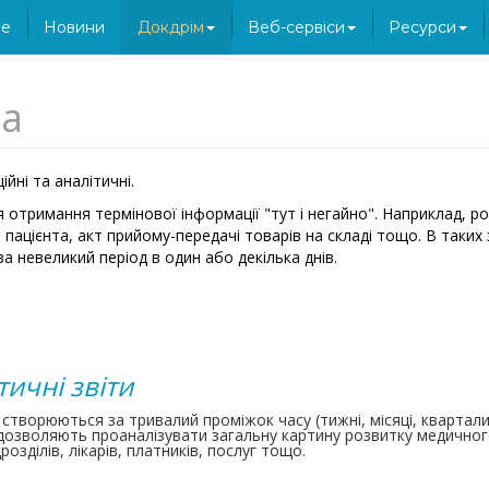
e
Новини
Докдрім
Веб-сервіси
Ресурси
ка
ійні та аналітичні.
я отримання термінової інформації "тут і негайно". Наприклад, ро
 пацієнта, акт прийому-передачі товарів на складі тощо. В таких
а невеликий період в один або декілька днів.
тичні звіти
и створюються за тривалий проміжок часу (тижні, місяці, квартал
дозволяють проаналізувати загальну картину розвитку медичного 
розділів, лікарів, платників, послуг тощо.