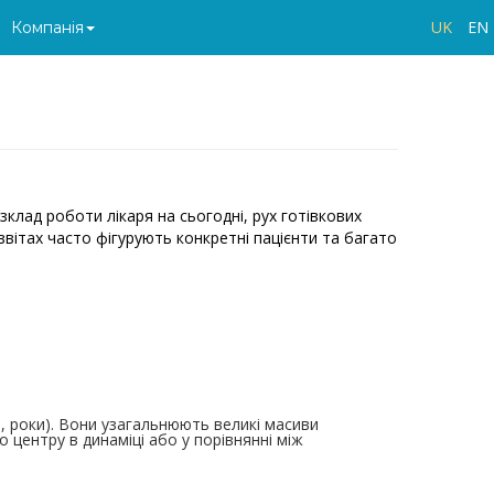
UK
EN
Компанія
зклад роботи лікаря на сьогодні, рух готівкових
 звітах часто фігурують конкретні пацієнти та багато
и, роки). Вони узагальнюють великі масиви
центру в динаміці або у порівнянні між