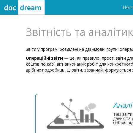
Hom
Звітність та аналіти
Звіти у програмі розділені на дві умовні групи: операц
— це, як правило, прості звіти дл
Операційні звіти
коштів по касі, акт виконаних робіт для конкретного
дрібних подробиць. Ці звіти, зазвичай, формуються з
Аналі
Такі звіт
даних та 
собою під