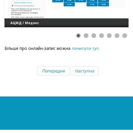
АЦМД / Медокс
Більше про онлайн-запис можна
почитати тут
.
Попередня
Наступна