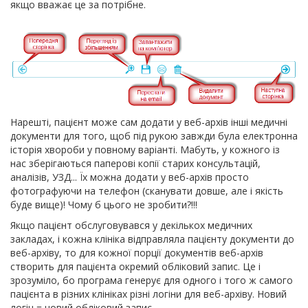
якщо вважає це за потрібне.
Нарешті, пацієнт може сам додати у веб-архів інші медичні
документи для того, щоб під рукою завжди була електронна
історія хвороби у повному варіанті. Мабуть, у кожного із
нас зберігаються паперові копії старих консультацій,
аналізів, УЗД... Їх можна додати у веб-архів просто
фотографуючи на телефон (сканувати довше, але і якість
буде вище)! Чому б цього не зробити?!!!
Якщо пацієнт обслуговувався у декількох медичних
закладах, і кожна клініка відправляла пацієнту документи до
веб-архіву, то для кожної порції документів веб-архів
створить для пацієнта окремий обліковий запис. Це і
зрозуміло, бо програма генерує для одного і того ж самого
пацієнта в різних клініках різні логіни для веб-архіву. Новий
логін = новий обліковий запис.