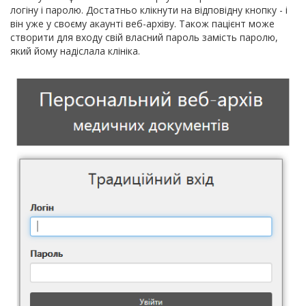
логіну і паролю. Достатньо клікнути на відповідну кнопку - і
він уже у своєму акаунті веб-архіву. Також пацієнт може
створити для входу свій власний пароль замість паролю,
який йому надіслала клініка.