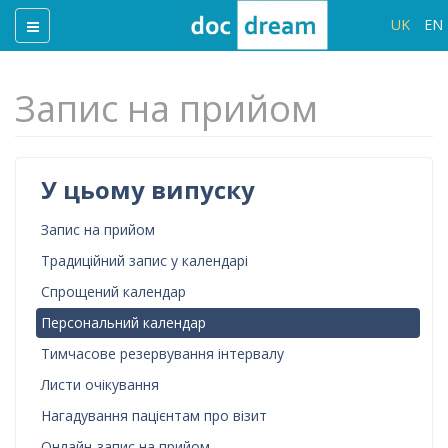
UK
EN
Запис на прийом
У цьому випуску
Запис на прийом
Традиційний запис у календарі
Спрощений календар
Персональний календар
Тимчасове резервування інтервалу
Листи очікування
Нагадування пацієнтам про візит
Онлайн-запис на прийом