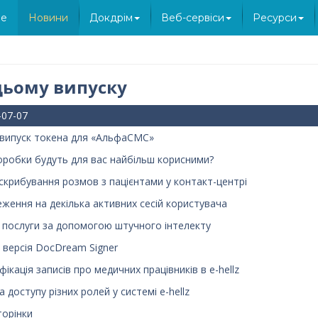
e
Новини
Докдрім
Веб-сервіси
Ресурси
цьому випуску
-07-07
випуск токена для «АльфаСМС»
доробки будуть для вас найбільш корисними?
скрибування розмов з пацієнтами у контакт-центрі
ження на декілька активних сесій користувача
 послуги за допомогою штучного інтелекту
 версія DocDream Signer
ікація записів про медичних працівників в e-hellz
 доступу різних ролей у системі e-hellz
торінки