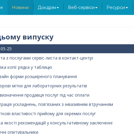
e
Новини
Докдрім
Веб-сервіси
Ресурси
цьому випуску
-05-25
та з послугами сервіс-листа в контакт-центрі
вка копії рядка у таблицю
зайн форми розширеного планування
орові мітки для лабораторних результатів
визначення продавця послуг під час оплати
трація ускладнень, пов'язаних з інвазивним втручанням
ткові властивості прийому для окремих послуг
ка якості рекомендацій у консультативному заключенні
чні опитувальники