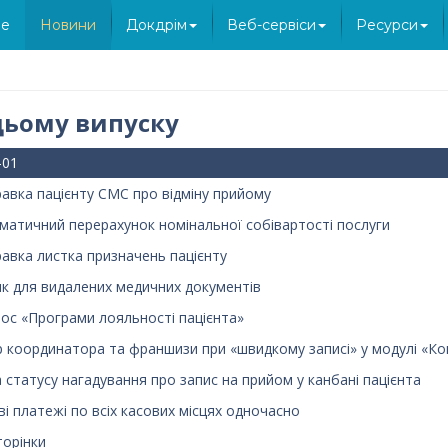
e
Новини
Докдрім
Веб-сервіси
Ресурси
цьому випуску
-01
равка пацієнту СМС про відміну прийому
матичний перерахунок номінальної собівартості послуги
равка листка призначень пацієнту
к для видалених медичних документів
ос «Програми лояльності пацієнта»
р координатора та франшизи при «швидкому записі» у модулі «Ко
а статусу нагадування про запис на прийом у канбані пацієнта
ві платежі по всіх касових місцях одночасно
торінки