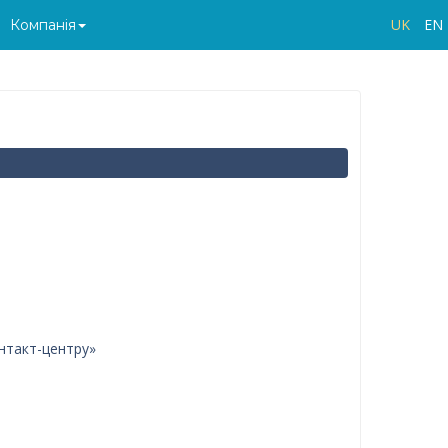
UK
EN
Компанія
нтакт-центру»