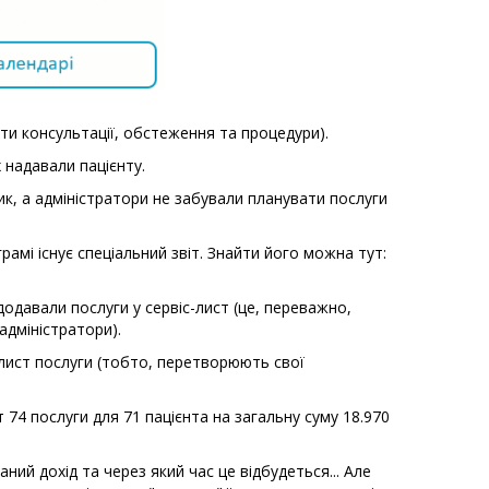
и консультації, обстеження та процедури).
 надавали пацієнту.
к, а адміністратори не забували планувати послуги
рамі існує спеціальний звіт. Знайти його можна тут:
 додавали послуги у сервіс-лист (це, переважно,
 адміністратори).
с-лист послуги (тобто, перетворюють свої
т 74 послуги для 71 пацієнта на загальну суму 18.970
аний дохід та через який час це відбудеться... Але