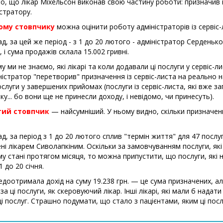
о, що лікар Міхельсон виконав свою частину роботи: призначив п
стратору.
ому стовпчику
можна оцінити роботу адміністраторів із сервіс-
д, за цей же період - з 1 до 20 лютого - адміністратор Серденько
, і сума продажів склала 15.002 гривні.
у ми не знаємо, які лікарі та коли додавали ці послуги у сервіс-
ністратор "перетворив" призначення із сервіс-листа на реально 
ослуги у завершених прийомах (послуги із сервіс-листа, які вже з
ку... бо вони ще не принесли доходу, і невідомо, чи принесуть).
тий стовпчик
— найсумніший. У ньому видно, скільки призначень 
.
д, за період з 1 до 20 лютого сплив "термін життя" для 47 послуг 
ні лікарем Сиволапкіним. Оскільки за замовчуванням послуги, які
у стані протягом місяця, то можна припустити, що послуги, які 
1 до 20 січня.
недоотримала дохід на суму 19.238 грн. — це сума призначених, а
 за ці послуги, як скеровуючий лікар. Інші лікарі, які мали б надат
і послуг. Страшно подумати, що стало з пацієнтами, яким ці послу