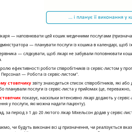
ікаря — наповнювати цей кошик медичними послугами (призначат
дміністратора — планувати послуги із кошика в календарі, щоб їх
ерівника — слідкувати, щоб лікарі не забували поповнювати коши
.
ролю ефективності роботи співробітників із сервіс-листом у прог
 Персонал — Робота із сервіс-листом".
му стовпчику
звіту знаходиться список співробітників, які або
 або планували послуги із сервіс-листа у прийомах (це, переважно,
 стовпчик
показує, наскільки інтенсивно лікарі додають у серві
ння у послуги, які можна надати пацієнту).
д, за період з 1 до 20 лютого лікар Міхельсон додав у сервіс-лис
аємо, чи будуть виконані всі ці призначення, чи реалізується вказ