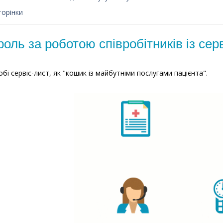
торінки
роль за роботою співробітників із сер
обі сервіс-лист, як "кошик із майбутніми послугами пацієнта".