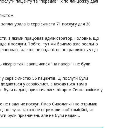
ослуги пацієнту та "передав" їх по ланцюжку далі
листом.
 запланувала із сервіс-листа 71 послугу для 38
листи, з якими працював адміністратор. Головне, що
надані послуги. Тобто, тут ми бачимо вже реально
аплановані, але ще не надані, не потрапляють у цю
лікарів так і залишилися "на папері" і не були
у сервіс-листах 56 пацієнтів. Ці послуги були
 додаються у сервіс-лист, знаходяться там в
не були надані, призначалися лікарем Сиволапкіним у
ле не наданих послуг. Лікар Сиволапкін не отримав
и ці послуги, також не отримали свої комісійні, як
ги були призначені, але не були надані...