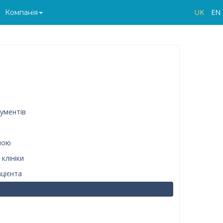
UK
EN
Компанія
ументів
ною
клініки
ацієнта