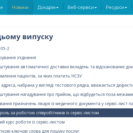
e
Новини
Докдрім
Веб-сервіси
Ресурси
цьому випуску
-05-2
ування з’єднання
штування автоматичної доставки вкладень та відсканованих док
млення пацієнтів, за яких платить НСЗУ
 адреса, набрана у вигляді тестового рядка, вважається дефект
штування нагадування про прийом, що відбудеться поза межами 
вання призначень лікаря із медичного документа у сервіс-лист п
роль за роботою співробітників із сервіс-листом
ий курс роботи із сервіс-листом
ткові ключові слова для пошуку послуг