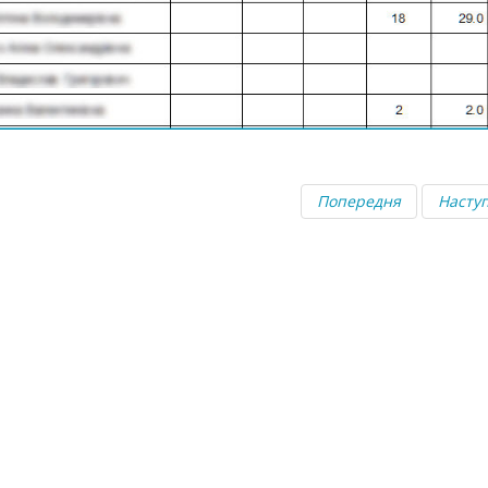
Попередня
Насту