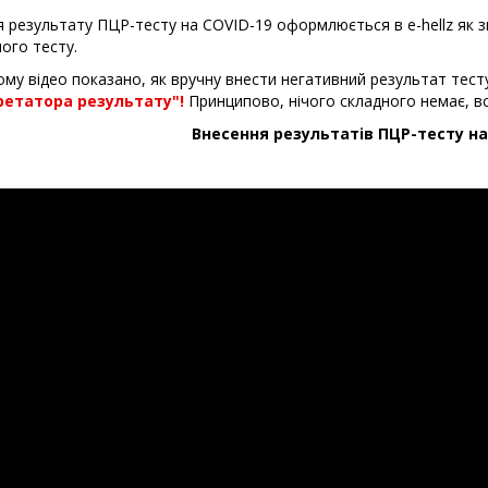
 результату ПЦР-тесту на COVID-19 оформлюється в e-hellz як з
ого тесту.
му відео показано, як вручну внести негативний результат тест
ретатора результату"!
Принципово, нічого складного немає, всі
Внесення результатів ПЦР-тесту на