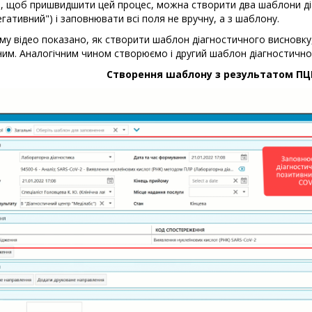
, щоб пришвидшити цей процес, можна створити два шаблони діа
егативний") і заповнювати всі поля не вручну, а з шаблону.
му відео показано, як створити шаблон діагностичного висновку
им. Аналогічним чином створюємо і другий шаблон діагностичног
Створення шаблону з результатом ПЦР