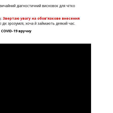
вичайний діагностичний висновок для чітко
у.
Звертаю увагу на обов'язкове внесення
 діє зрозумілі, хоча й займають деякий час.
 COVID-19 вручну