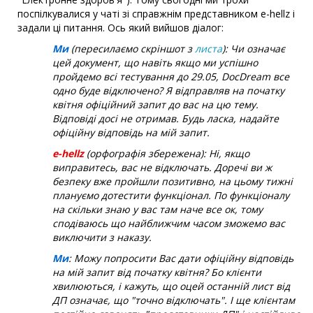
поспілкувалися у чаті зі справжнім представником e-hellz і
задали ці питання. Ось який вийшов діалог:
Ми
(пересилаємо скріншот з
листа
): Чи означає
цей документ, що навіть якщо ми успішно
пройдемо всі тестування до 29.05, DocDream все
одно буде відключено? Я відправляв на початку
квітня офіційний запит до вас на цю тему.
Відповіді досі не отримав. Будь ласка, надайте
офіційну відповідь на мій запит.
e-hellz
(орфографія збережена): Ні, якщо
виправитесь, вас не відключать. Доречі ви ж
безпеку вже пройшли позитивно, на цьому тижні
плануємо дотестити функціонал. По функціоналу
на скільки знаю у вас там наче все ок, тому
сподіваюсь що найближчим часом зможемо вас
виключити з наказу.
Ми
: Можу попросити Вас дати офіційну відповідь
на мій запит від початку квітня? Бо клієнти
хвилюються, і кажуть, що оцей останній лист від
ДП означає, що "точно відключать". І ще клієнтам