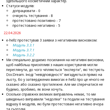
здебільшого косметичний характер.
Статуси модулів:
допрацювати - 0
очікують тестування - 8
протестовано позитивно - 7
протестовано негативно - 5
22.04.2026
e-hellz протестував 3 заявки з негативним висновком:
Модуль 3.3.1
Модуль 3.7.1
Модуль 3.2.2
Ми спеціально додаємо посилання на негативні висновки,
щоб найбільш прискіпливі з наших користувачів могли
переглянути, до чого чіпляються "експерти", які тестують
DocDream. Іноді "невідповідності" вигадуються прямо на
льоту, бо у затверджених вимогах e-hellz про це нічого не
сказано або сказано протилежне. Але ми сперечатися не
будемо, зробимо, як вони хочуть.
Оскільки справжніх великих виправлень немає, то ми
швиденько виправили "недоліки" та подали на тестування
відразу 6 модулів, які були протестовані негативно вчора
та сьогодні.