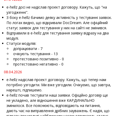
e-hellz досі не надіслав проект договору. Кажуть, що "на
узгодженні".
З боку e-hellz бачимо деяку активність у тестуванні заявок.
По логах видно, що відкривали DocDream. Але офіційний
статус заявок для тестування у них на сайті не змінився.
Відправили в e-hellz для тестування заявку відразу на два
модулі.
Статуси модулів:
допрацювати - 7
очікують тестування - 13
протестовано позитивно - 0
протестовано негативно - 0
08.04.2026
e-hellz надіслав проект договору. Кажуть, що тепер нам
потрібно узгодити. Ми вже узгодили. Очікуємо, що завтра,
нарешті, підпишемо.
e-hellz почав тестувати наші заявки. Офіційно договір ще
не укладено, але відношення вже КАРДИНАЛЬНО
змінилося. Все пояснюють, відповідають на питання,
дають час на виправлення дрібних зауважень. Є надія, що
відразу три модулі найближчим часом отримають статус