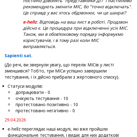
постійно дзвонять "представники ДП" і настійливо
рекомендують змінити МІС, бо "точно відключать".
Це справді у вас хтось обдзвонює, чи це шахраї?
e-hellz
: Відповідь на ваш лист в роботі. Продзвон
дійсно є. Це процедура при відключенні усіх МІС.
Також, ми в обовʼязковому порядку інформуємо
користувачів, і в тому разі коли МІС
виправляється.
Sapienti sat.
(До речі, ви звернули увагу, що перелік МІСів у листі
зменшився? Тобто, три МІСи успішно завершили
тестування, і їх дійсно прибрали з жертовного списку).
Статуси модулів:
допрацювати - 0
очікують тестування - 10
протестовано позитивно - 10
протестовано негативно - 0
29.04.2026
e-hellz переглядає наші модулі, які вже пройшли
функціональне тестування, і видає для них додаткові