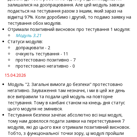
залишалися на доопрацювання. Але цей модуль завжди
подається на тестування разом з іншим, який зараз на
відмітці 97%. Коли доробимо і другий, то подамо заявку на
тестування обох модулів.
Отримали позитивний висновок про тестування 1 модуля:
Модуль 3.21
Статуси модулів:
допрацювати - 2
очікують тестування - 11
протестовано позитивно - 7
протестовано негативно - 0
15.04.2026
Модуль "2. Загальні вимоги до безпеки" протестовано
негативно. Зауваження там незначні, і ми в цей же день
все виправили та подали цей модуль на повторне
тестування. Тому в канбані станом на кінець дня статус
цього модуля не змінився.
Тестування безпеки зачіпає абсолютно всі інші модулі,
тому нам довелося подати заявки на перетестування 7
модулів, які до цього вже отримали позитивний висновок.
Тобто, з функціональної точки зору, ці модулі пройшли