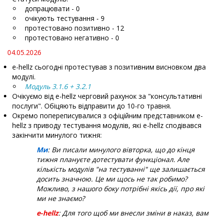
допрацювати - 0
очікують тестування - 9
протестовано позитивно - 12
протестовано негативно - 0
04.05.2026
e-hellz сьогодні протестував з позитивним висновком два
модулі.
Модуль 3.1.6 + 3.2.1
Очікуємо від e-hellz черговий рахунок за "консультативні
послуги". Обіцяють відправити до 10-го травня.
Окремо попереписувалися з офіційним представником e-
hellz з приводу тестування модулів, які e-hellz сподівався
закінчити минулого тижня:
Ми
: Ви писали минулого вівторка, що до кінця
тижня плануєте дотестувати функціонал. Але
кількість модулів "на тестуванні" ще залишається
досить значною. Це ми щось не так робимо?
Можливо, з нашого боку потрібні якісь дії, про які
ми не знаємо?
e-hellz
: Для того щоб ми внесли зміни в наказ, вам