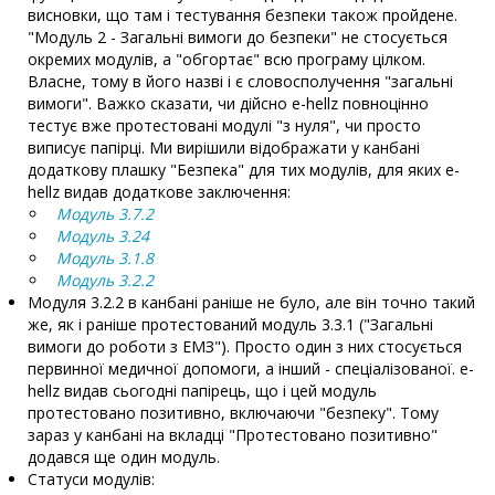
висновки, що там і тестування безпеки також пройдене.
"Модуль 2 - Загальні вимоги до безпеки" не стосується
окремих модулів, а "обгортає" всю програму цілком.
Власне, тому в його назві і є словосполучення "загальні
вимоги". Важко сказати, чи дійсно e-hellz повноцінно
тестує вже протестовані модулі "з нуля", чи просто
виписує папірці. Ми вирішили відображати у канбані
додаткову плашку "Безпека" для тих модулів, для яких e-
hellz видав додаткове заключення:
Модуль 3.7.2
Модуль 3.24
Модуль 3.1.8
Модуль 3.2.2
Модуля 3.2.2 в канбані раніше не було, але він точно такий
же, як і раніше протестований модуль 3.3.1 ("Загальні
вимоги до роботи з ЕМЗ"). Просто один з них стосується
первинної медичної допомоги, а інший - спеціалізованої. e-
hellz видав сьогодні папірець, що і цей модуль
протестовано позитивно, включаючи "безпеку". Тому
зараз у канбані на вкладці "Протестовано позитивно"
додався ще один модуль.
Статуси модулів: