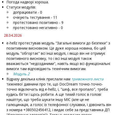
Погода надворі хороша.
Статуси модулів:
допрацювати - 0
очікують тестування - 11
протестовано позитивно - 9
протестовано негативно - 0
28.04.2026
e-hellz протестував модуль "Загальні вимоги до безпеки" з
позитивним висновком. Це дуже хороша новина, бо цей
модуль "обгортає" всі інші модулі, і якщо він не отримує
позитивного висновку, то і всі інші модулі також
вважаються "недозданими", навіть якщо всі функціональні
вимоги там відповідають технічним вимогам.
Модуль 2
Відразу декілька клінік прислали нам
тривожного листа
тижневої давнини про те, що DocDream точно-точно-
точно відключать від e-hellz, і, "шеф, все пропало", треба
кудись бігти і щось робити. А ще тихий голос в голові
нашіптує, що треба шукати іншу МІС (але це не
галюцинація, а голос із телефонної слухавки, і дзвонить він
з номера +380502456412, і видає себе за представника ДП
"Електронне здоров'я"). Тому сьогодні ми трохи