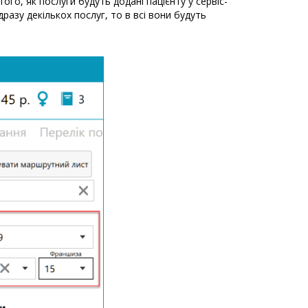
го, як послуги будуть додані пацієнту у сервіс-
разу декількох послуг, то в всі вони будуть