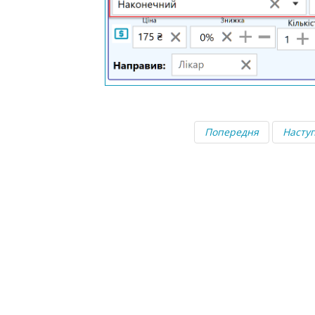
Попередня
Насту