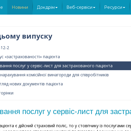
e
Новини
Докдрім
Веб-сервіси
Ресурси
цьому випуску
-12-2
ус «застрахованості» пацієнта
вання послуг у сервіс-лист для застрахованого пацієнта
 нарахування комісійної винагороди для співробітників
гляд нових документів пацієнта
торінки
вання послуг у сервіс-лист для застр
ацієнта є дійсний страховий поліс, то у стовпчику із послугами с