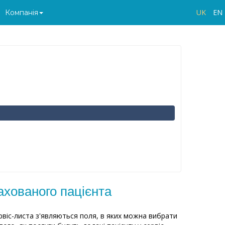
UK
EN
Компанія
ахованого пацієнта
ервіс-листа з'являються поля, в яких можна вибрати