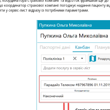
, координатора страхової компанії та відсоток франшизи ще до то
що координатор страхової компанії погоджує надання пацієнту від
ти у сервіс-лист відразу із потрібними параметрами.