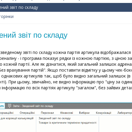
ений звіт по складу
торінки
ений звіт по складу
 зведеному звіті по складу кожна партія артикула відображалася в
дреналіну - і програма показує рядки із кожною партією, з ціною 
о кожній партії. Але як дізнатися, який загальний залишок адрен
Без врахування партій". Якщо поставити відмітку у цьому чек-бок
 однакових артикулів так, щоб було видно загальний залишок (
нті). При цьому, звичайно, не видно інформацію про "ціну за одини
 інформацію по всіх партіях артикулу "загалом", без зайвих дета