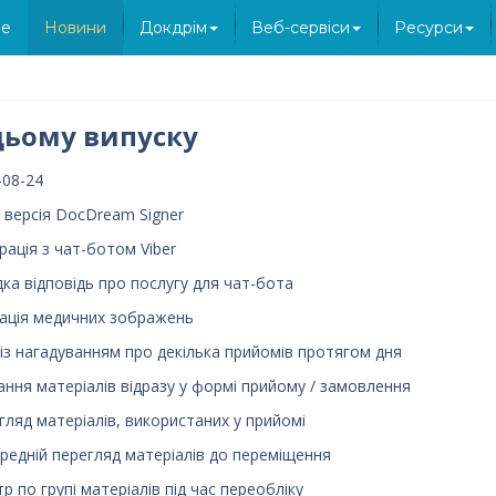
e
Новини
Докдрім
Веб-сервіси
Ресурси
цьому випуску
-08-24
 версія DocDream Signer
рація з чат-ботом Viber
ка відповідь про послугу для чат-бота
ація медичних зображень
із нагадуванням про декілька прийомів протягом дня
ання матеріалів відразу у формі прийому / замовлення
гляд матеріалів, використаних у прийомі
редній перегляд матеріалів до переміщення
р по групі матеріалів під час переобліку