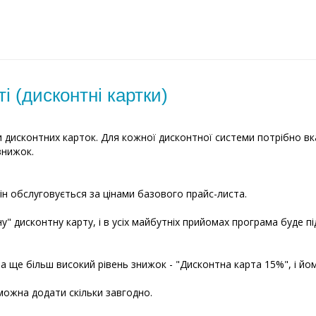
 (дисконтні картки)
дисконтних карток. Для кожної дисконтної системи потрібно вказ
знижок.
ін обслуговується за цінами базового прайс-листа.
ну" дисконтну карту, і в усіх майбутніх прийомах програма буде п
на ще більш високий рівень знижок - "Дисконтна карта 15%", і йо
можна додати скільки завгодно.