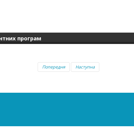
нтних програм
Попередня
Наступна