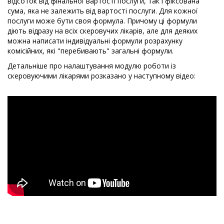
відсоток від фінальної вартості послуги, так і фіксована
сума, яка не залежить від вартості послуги. Для кожної
послуги може бути своя формула. Причому ці формули
діють відразу на всіх скеровучих лікарів, але для деяких
можна написати індивідуальні формули розрахунку
комісійних, які "перебивають" загальні формули.
Детальніше про налаштування модулю роботи із
скеровуючими лікарями розказано у наступному відео: