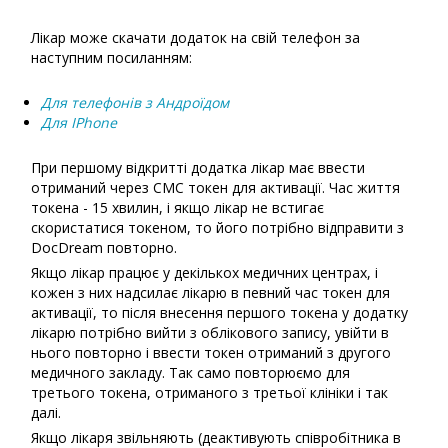
Лікар може скачати додаток на свій телефон за
наступним посиланням:
Для телефонів з Андроїдом
Для IPhone
При першому відкритті додатка лікар має ввести
отриманий через СМС токен для активації. Час життя
токена - 15 хвилин, і якщо лікар не встигає
скористатися токеном, то його потрібно відправити з
DocDream повторно.
Якщо лікар працює у декількох медичних центрах, і
кожен з них надсилає лікарю в певний час токен для
активації, то після внесення першого токена у додатку
лікарю потрібно вийти з облікового запису, увійти в
нього повторно і ввести токен отриманий з другого
медичного закладу. Так само повторюємо для
третього токена, отриманого з третьої клініки і так
далі.
Якщо лікаря звільняють (деактивують співробітника в