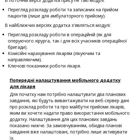
В поточній версії додатка присутні такі модулі:
Перегляд розкладу роботи та записаних на прийом
пацієнтів (лише для амбулаторного прийому).
В найближчих версіях додатка з'являться модулі:
Перегляд розкладу роботи в операційній (як для
оперуючого хірурга, так і для всіх учасників операційної
бригади).
Комісійні нарахування лікарям (лікуючим та
направляючим).
Ключові показники роботи лікаря.
Попередні налаштування мобільного додатку
для лікаря
Для початку нам потрібно налаштувати два планових
завдання, які будуть вивантажувати на веб-сервер дані
про розклад роботи та про майбутні прийоми лікарів,
яким ви хочете надати право використання мобільного
додатку. Налаштування для цих планових завдань
показано нижче. За замовчуванням, обидва планові
завдання вже налаштовані, потрібно лише активувати
їх.