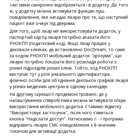
такі зміни синхронно відобразяться і в додатку. До того
ж, у додатку можна активувати функцію пуш-
повідомлення, яке нагадає лікарю про те, що наступний
пацієнт вже очікує під дверима.
Для того, щоб лікар міг використовувати додаток, у
паспортній картці лікаря потрібно вказати його
РНОКПП (податковий код). Якщо лікар працює у
декількох клініках, де встановлено DocDream, то саме
за кодом РНОКПП мобільний додаток "зрозуміє", що
лікарю потрібно показати його розклади роботи з
різних підрозділів різних клінік. Тобто, код РНОКПП
виступає тут у ролі унікального ідентифікатора
фізичної особи для об'єднання декількох графіків лікаря
у різних медичних центрах в одному календарі.
На другому скріншоті продемонстровано, де у
налаштуваннях співробітника можна активувати опцію
використання мобільного додатка. Ставимо відмітку
"Використовує застосунок", після чого з'явиться
кнопка "Надіслати доступ". Натискаємо її - і програма
відправить лікарю СМС-повідомлення з 8-значним
токеном для активації додатка.