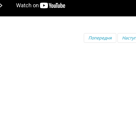
Попередня
Насту