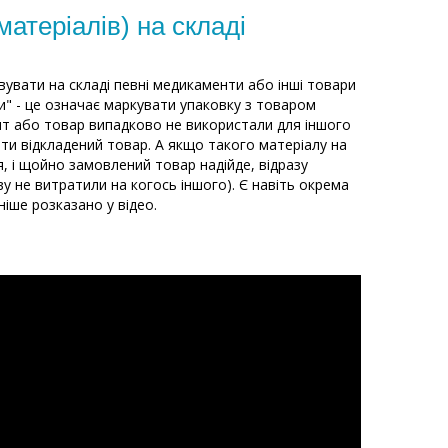
атеріалів) на складі
вувати на складі певні медикаменти або інші товари
ти" - це означає маркувати упаковку з товаром
нт або товар випадково не використали для іншого
йти відкладений товар. А якщо такого матеріалу на
, і щойно замовлений товар надійде, відразу
у не витратили на когось іншого). Є навіть окрема
іше розказано у відео.