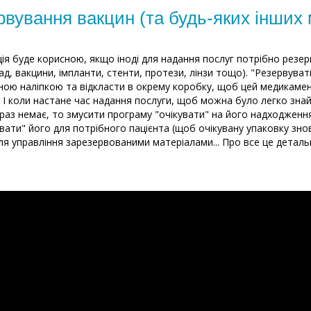
рвування вакцин (та будь-яких інших м
ія буде корисною, якщо іноді для надання послуг потрібно резер
ад, вакцини, імпланти, стенти, протези, лінзи тощо). "Резервува
ною наліпкою та відкласти в окрему коробку, щоб цей медикаме
. І коли настане час надання послуги, щоб можна було легко зна
араз немає, то змусити програму "очікувати" на його надходження
вати" його для потрібного пацієнта (щоб очікувану упаковку знов
я управління зарезервованими матеріалами... Про все це детальн