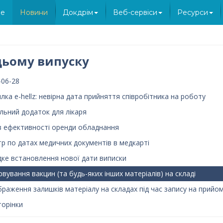
e
Новини
Докдрім
Веб-сервіси
Ресурси
цьому випуску
-06-28
лка e-hellz: невірна дата прийняття співробітника на роботу
льний додаток для лікаря
 з ефективності оренди обладнання
тр по датах медичних документів в медкарті
ке встановлення нової дати виписки
рвування вакцин (та будь-яких інших матеріалів) на складі
браження залишків матеріалу на складах під час запису на прийо
торінки