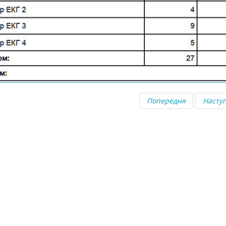
Попередня
Насту