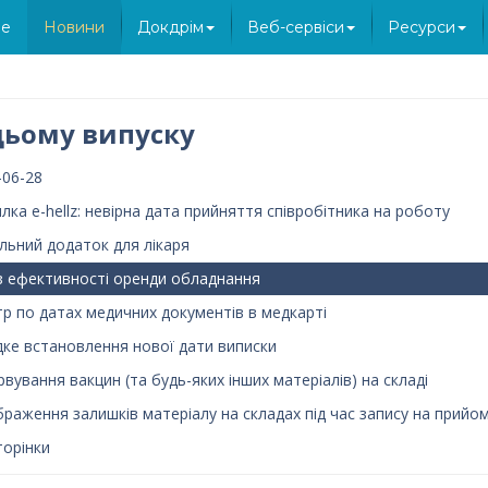
e
Новини
Докдрім
Веб-сервіси
Ресурси
цьому випуску
-06-28
лка e-hellz: невірна дата прийняття співробітника на роботу
льний додаток для лікаря
 з ефективності оренди обладнання
тр по датах медичних документів в медкарті
ке встановлення нової дати виписки
рвування вакцин (та будь-яких інших матеріалів) на складі
браження залишків матеріалу на складах під час запису на прийо
торінки