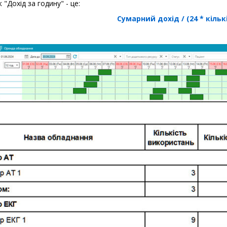
 "Дохід за годину" - це:
Сумарний дохід / (24 * кільк