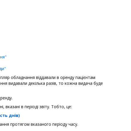
ня"
ди"
емпляр обладнання віддавали в оренду пацієнтам
ння видавали декілька разів, то кожна видача буде
оренду.
і, вказані в періоді звіту. Тобто, це:
ість днів)
ання протягом вказаного періоду часу.