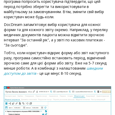
програма попросить користувача підтвердити, що цей
період потрібно зберегти та використовувати в
майбутньому за замовчуванням. Втім, змінити свій вибір
користувач може будь-коли.
DocDream запам'ятовує вибір користувача для кожної
форми та для кожного звіту окремо. Наприклад, у переліку
медичних документів пацієнта можна відмітити зірочкою
інтервал "За останній рік", а у звіті по касових платежах -
"За сьогодні".
Тобто, коли користувач відкриє форму або звіт наступного
разу, програма самостійно встановить період, відмічений
зірочкою саме для цієї форми або звіту. Вже на 5-7 секунд
менше роботи. А в комбінації з налаштованим
швидким
доступом до звітів
- це ще мінус 8-10 секунд.