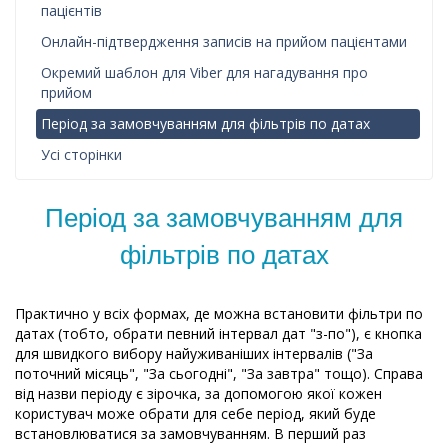
пацієнтів
Онлайн-підтвердження записів на прийом пацієнтами
Окремий шаблон для Viber для нагадування про
прийом
Період за замовчуванням для фільтрів по датах
Усі сторінки
Період за замовчуванням для
фільтрів по датах
Практично у всіх формах, де можна встановити фільтри по
датах (тобто, обрати певний інтервал дат "з-по"), є кнопка
для швидкого вибору найуживаніших інтервалів ("За
поточний місяць", "За сьогодні", "За завтра" тощо). Справа
від назви періоду є зірочка, за допомогою якої кожен
користувач може обрати для себе період, який буде
встановлюватися за замовчуванням. В перший раз